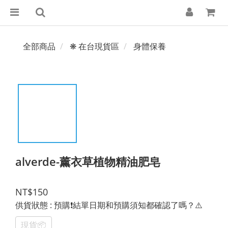
全部商品
❋ 在台現貨區
身體保養
alverde-薰衣草植物精油肥皂
NT$150
供貨狀態
: 預購❗️結單日期和預購須知都確認了嗎？⚠️
現貨📦