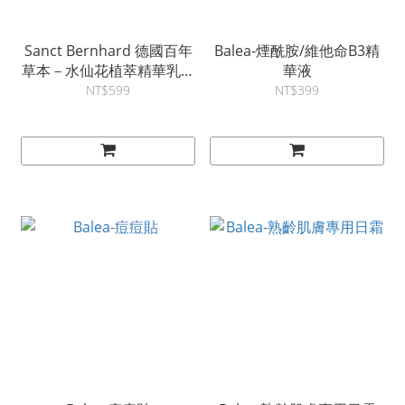
Sanct Bernhard 德國百年
Balea-煙酰胺/維他命B3精
草本－水仙花植萃精華乳霜
華液
100ml
NT$599
NT$399