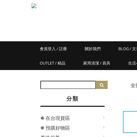
會員登入 / 註冊
關於我們
BLOG / 
OUTLET / 精品
家用清潔 / 廚具
生活
全
分類
❋ 在台現貨區
❋ 預購好物區