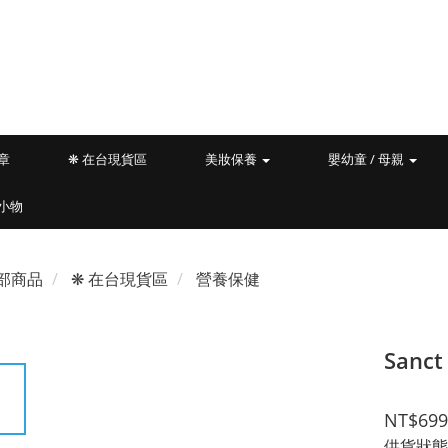
文章
❋ 在台現貨區
美妝保養
嬰幼童 / 母親
小物
部商品
❋ 在台現貨區
營養保健
Sanc
NT$699
供貨狀