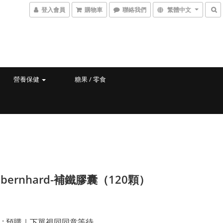
登入會員
購物車
聯絡我們
繁體中文
營養保健
糖果 / 零食
t bernhard-補鐵膠囊（120顆）
態
: 預購｜下單視同同意等待