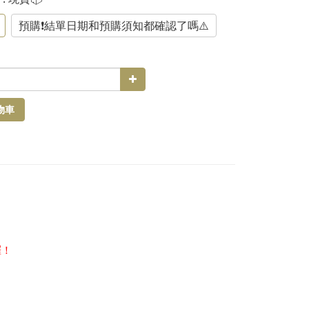
預購❗️結單日期和預購須知都確認了嗎⚠️
物車
囉！