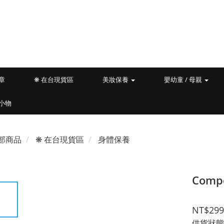
文章
❋ 在台現貨區
美妝保養
嬰幼童 / 母親
小物
部商品
❋ 在台現貨區
身體保養
Comp
NT$299
供貨狀