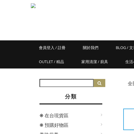
會員登入 / 註冊
關於我們
BLOG / 
OUTLET / 精品
家用清潔 / 廚具
生活
全
分類
❋ 在台現貨區
❋ 預購好物區