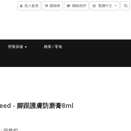
登入會員
購物車
聯絡我們
繁體中文
營養保健
糖果 / 零食
eed - 腳跟護膚防磨膏8ml
態
: 現貨📦