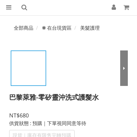
全部商品
❋ 在台現貨區
美髮護理
巴黎萊雅-零矽靈沖洗式護髮水
NT$680
供貨狀態
: 預購｜下單視同同意等待
現貨｜庫存有限售完轉預購