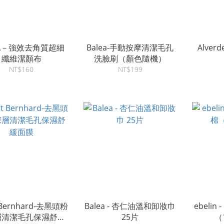
NA－強效去角質超細
Balea-手動按摩清潔毛孔
Alver
纖維潔顏布
洗臉刷（顏色隨機）
NT$160
NT$199
 Bernhard-去黑頭粉
Balea - 杏仁油溫和卸妝巾
ebelin
層清潔毛孔保濕舒緩
25片
（