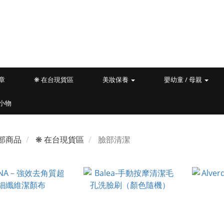
文章
❋ 在台現貨區
美妝保養
嬰幼童 / 母親
小物
部商品
❋ 在台現貨區
臉部清潔