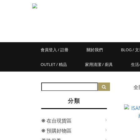
會員登入 / 註冊
關於我們
BLOG / 
OUTLET / 精品
家用清潔 / 廚具
生活
全
分類
❋ 在台現貨區
❋ 預購好物區