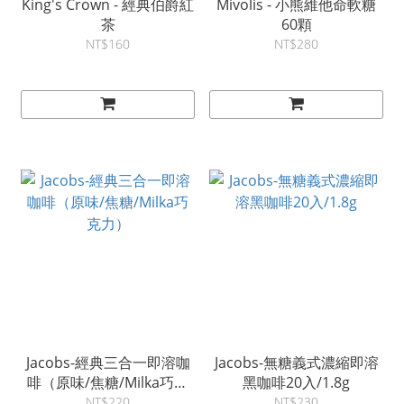
King's Crown - 經典伯爵紅
Mivolis - 小熊維他命軟糖
茶
60顆
NT$160
NT$280
Jacobs-經典三合一即溶咖
Jacobs-無糖義式濃縮即溶
啡（原味/焦糖/Milka巧克
黑咖啡20入/1.8g
力）
NT$220
NT$230