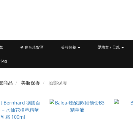
文章
❋ 在台現貨區
美妝保養
嬰幼童 / 母親
小物
部商品
美妝保養
臉部保養