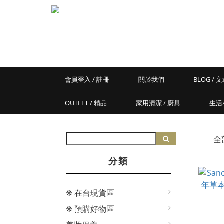
會員登入 / 註冊
關於我們
BLOG / 
OUTLET / 精品
家用清潔 / 廚具
生活
全
分類
❋ 在台現貨區
❋ 預購好物區