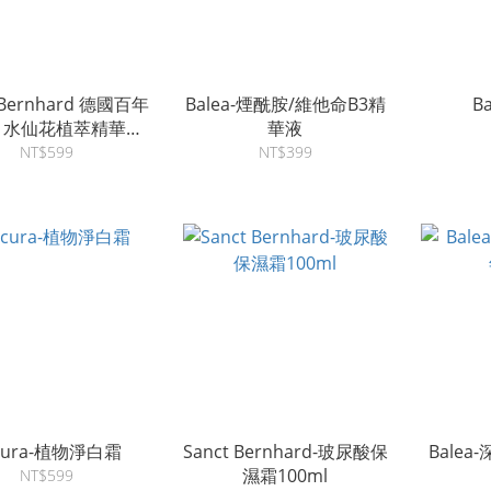
 Bernhard 德國百年
Balea-煙酰胺/維他命B3精
B
－水仙花植萃精華乳
華液
霜 100ml
NT$599
NT$399
lcura-植物淨白霜
Sanct Bernhard-玻尿酸保
Bale
濕霜100ml
NT$599