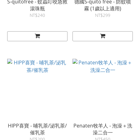
S-quitofree - 蚊蟲叮咬急救
德國S-quito free - 防蚊噴
滾珠瓶
霧 (1歲以上適用)
NT$240
NT$299
HIPP喜寶 - 哺乳茶/泌乳茶/
Penaten牧羊人 - 泡澡＋洗
催乳茶
澡二合一
NT$200
NT$450