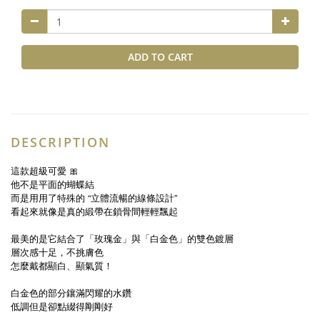
ADD TO CART
DESCRIPTION
這款超級可愛 🎀
他不是平面的蝴蝶結
而是用用了特殊的 “立體流暢的線條設計”
看起來就像是真的緞帶在鎖骨間輕輕飄起
最美的是它結合了「玫瑰金」與「白金色」的雙色鍍層
層次感十足，不挑膚色
怎麼戴都顯白、顯氣質！
白金色的部分鑲滿閃耀的水鑽
低調但是卻點綴得剛剛好