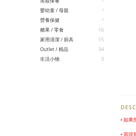
美妝保養
嬰幼童 / 母親
營養保健
糖果 / 零食
16
家用清潔 / 廚具
15
Outlet / 精品
34
生活小物
3
DESC
• 如
• 當