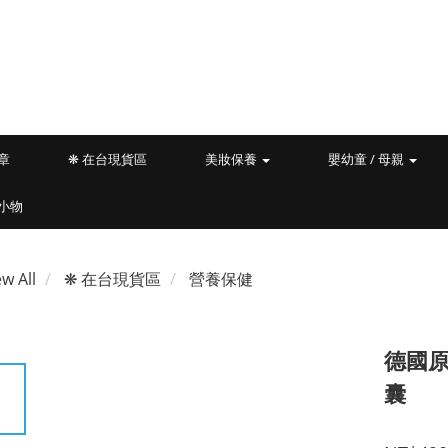
文章
❋ 在台現貨區
美妝保養
嬰幼童 / 母親
小物
ew All
❋ 在台現貨區
營養保健
德國原
囊