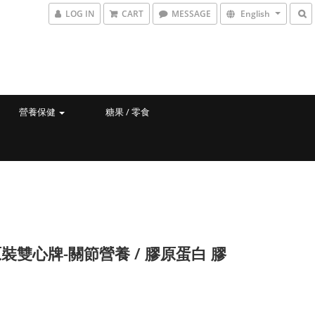
LOG IN
CART
MESSAGE
English
營養保健
糖果 / 零食
裝雙心牌-關節營養 / 膠原蛋白 膠