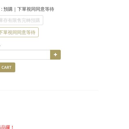
態
: 預購｜下單視同同意等待
庫存有限售完轉預購
下單視同同意等待
y
 CART
商品囉！